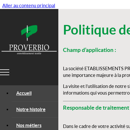
Aller au contenu principal
Politique d
Champ d’application :
La société
ETABLISSEMENTS P
une importance majeure à la prot
La visite et l’utilisation de notr
ENNOBLISSEMENT TEXTILE
informations qui vous permettron
Accueil
DEPUIS 1922
Responsable de traitement 
Notre histoire
Contact
Nos métiers
Dans le cadre de votre activité s