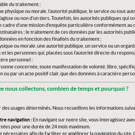
ble du traitement ;
ne physique ou morale, l’autorité publique, le service ou tout 
s’agisse ou non d’un tiers. Toutefois, les autorités publiques qu
e cadre d’une mission d’enquête particulière conformément au dr
inataires ; le traitement de ces données par les autorités publ
onnées en fonction des finalités du traitement ;
ysique ou morale, une autorité publique, un service ou un organ
t et les personnes qui, placées sous l’autorité directe du respon
tère personnel ;
rsonne concernée, toute manifestation de volonté, libre, spécifi
n ou par un acte positif clair, que des données à caractère person
ue nous collectons, combien de temps et pourquoi ?
des usages déterminés. Nous recueillons les informations suivan
tre navigation :
En navigant sur notre site, vous interagissez ave
ectées pour une durée de 24 mois maximum.
 nécessaires afin de faciliter et améliorer la navigation du site