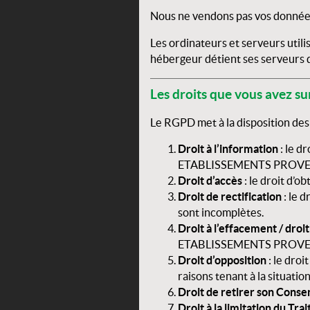
Nous ne vendons pas vos donnée
Les ordinateurs et serveurs util
hébergeur détient ses serveurs 
Les droits que vous avez su
Le RGPD met à la disposition des
Droit à l’information
: le d
ETABLISSEMENTS PROV
Droit d’accès
: le droit d’
Droit de rectification
: le d
sont incomplètes.
Droit à l’effacement / droit 
ETABLISSEMENTS PROV
Droit d’opposition
: le dro
raisons tenant à la situati
Droit de retirer son Cons
Droit à la limitation du Tr