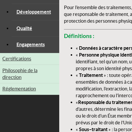
Pour l’ensemble des traitements,
Développement
que responsable de traitement, a
protection des personnes physiq
Qualité
Définitions :
Engagements
«
Données à caractère per
«
Personne physique identi
Décreusage
Certifications
identifiant, tel qu’un nom, 
propres à son identité phys
Teinture
Philosophie de la
«
Traitement
» : toute opé
direction
ensembles de données à carac
Apprêts
modification, l’extraction, 
Réglementation
rapprochement ou l’intercon
«
Responsable du traiteme
d’autres, détermine les fina
ou le droit d’un État membr
prévus par le droit de l’Uni
«
Sous–traitant
» : la pers