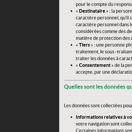
pour le compte du responsa
«
Destinataire
» : la person
caractère personnel, qu’il 
caractère personnel dans l
considérées comme des dest
matière de protection des d
«
Tiers
» : une personne ph
traitement, le sous–traitan
traiter les données à carac
«
Consentement
» de la pe
accepte, par une déclaratio
Quelles sont les données q
Les données sont collectées pour 
Informations relatives à vo
votre navigation sont coll
Certaines informations sont