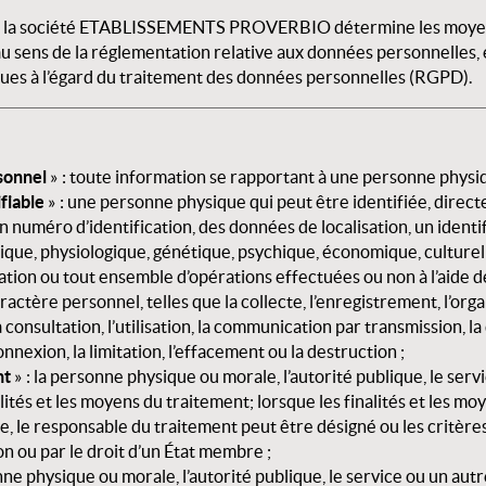
 la société
ETABLISSEMENTS PROVERBIO
détermine les moyens
u sens de la réglementation relative aux données personnelles,
ues à l’égard du traitement des données personnelles (RGPD).
sonnel
» : toute information se rapportant à une personne physiqu
fiable
» : une personne physique qui peut être identifiée, dire
un numéro d’identification, des données de localisation, un identi
ique, physiologique, génétique, psychique, économique, culturell
ration ou tout ensemble d’opérations effectuées ou non à l’aide
tère personnel, telles que la collecte, l’enregistrement, l’organi
la consultation, l’utilisation, la communication par transmission, l
nexion, la limitation, l’effacement ou la destruction ;
nt
» : la personne physique ou morale, l’autorité publique, le ser
lités et les moyens du traitement; lorsque les finalités et les m
e, le responsable du traitement peut être désigné ou les critère
on ou par le droit d’un État membre ;
onne physique ou morale, l’autorité publique, le service ou un au