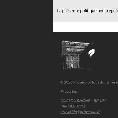
La présente politique peut régul
© 2026 Proverbio. Tous droits rése
Proverbio
QUAI DU RHÔNE – BP 104
MIRIBEL 01700
proverbio@proverbio.fr