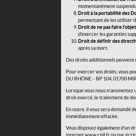
momentanément suspend
Droit à la portabilité des 
permettant de les utiliser
Droit de ne pas faire l’obj
d’exercer les garanties sup
Droit de définir des direc
après sa mort.
Des droits additionnels peuvent
Pour exercer vos droits, vous pou
DU RHÔNE – BP 104, 01700 MIRI
Lorsque vous nous transmettez un
droit exercé, le traitement de d
En outre, il vous sera demandé de
immédiatement effacée.
Vous disposez également d’un droi
internet www.cnil.fr ou par écri