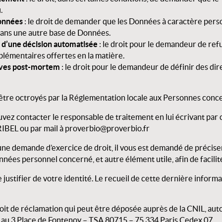
u.
Données
: le droit de demander que les Données à caractère pers
 dans une autre base de Données.
et d’une décision automatisée
: le droit pour le demandeur de ref
plémentaires offertes en la matière.
tives post-mortem
: le droit pour le demandeur de définir des di
 être octroyés par la Réglementation locale aux Personnes conc
vez contacter le responsable de traitement en lui écrivant par 
BEL ou par mail à proverbio@proverbio.fr
e demande d’exercice de droit, il vous est demandé de préciser
onnées personnel concerné, et autre élément utile, afin de facil
 justifier de votre identité. Le recueil de cette dernière infor
t de réclamation qui peut être déposée auprès de la CNIL, autori
t au 3 Place de Fontenoy – TSA 80715 – 75 334 Paris Cedex 07.