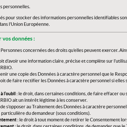
s personnelles.
isés pour stocker des informations personnelles identifiables s
dans l’Union Européenne.
r vos données :
 Personnes concernées des droits qu’elles peuvent exercer. Ains
roit d’avoir une information claire, précise et complète sur l’uti
ERBIO
.
obtenir une copie des Données à caractère personnel que le Resp
roit de faire rectifier les Données à caractère personnel si elles
à l’oubli
: le droit, dans certaines conditions, de faire effacer o
ERBIO
ait un intérêt légitime à les conserver.
it de s’opposer au Traitement des Données à caractère personnel 
on particulière du demandeur (sous conditions).
entement
: le droit à tout moment de retirer le Consentement lo
aitement
: le droit, dans certaines conditions, de demander que l